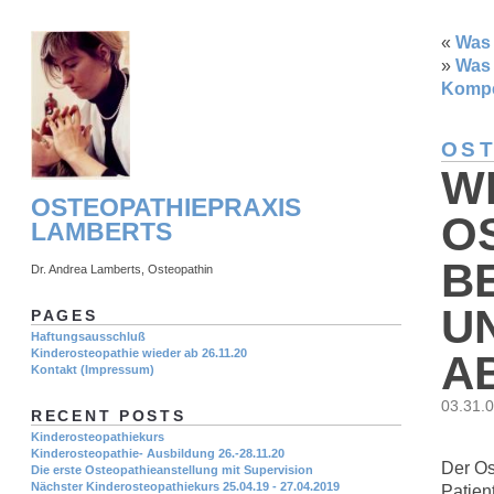
«
Was 
»
Was 
Kompe
OST
WI
OSTEOPATHIEPRAXIS
O
LAMBERTS
B
Dr. Andrea Lamberts, Osteopathin
U
PAGES
Haftungsausschluß
Kinderosteopathie wieder ab 26.11.20
A
Kontakt (Impressum)
03.31.
RECENT POSTS
Kinderosteopathiekurs
Kinderosteopathie- Ausbildung 26.-28.11.20
Der Os
Die erste Osteopathieanstellung mit Supervision
Nächster Kinderosteopathiekurs 25.04.19 - 27.04.2019
Patien