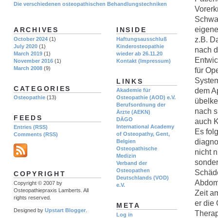
Die verschiedenen osteopathischen Behandlungstechniken
Vorerk
Schwan
eigene
ARCHIVES
INSIDE
z.B. D
October 2024
(1)
Haftungsausschluß
July 2020
(1)
Kinderosteopathie
nach d
March 2019
(1)
wieder ab 26.11.20
Entwic
November 2016
(1)
Kontakt (Impressum)
March 2008
(9)
für Op
System
LINKS
CATEGORIES
dem Ap
Akademie für
Osteopathie
(13)
Osteopathie (AOD) e.V.
übelke
Berufsordnung der
nach s
Ärzte (AEKN)
FEEDS
DÄGO
auch K
International Academy
Entries (RSS)
Es folg
of Osteopathy, Gent,
Comments (RSS)
diagno
Belgien
Osteopathische
nicht 
Medizin
sonder
Verband der
Osteopathen
Schäde
COPYRIGHT
Deutschlands (VOD)
Abdome
Copyright © 2007 by
e.V.
Osteopathiepraxis Lamberts. All
Zeit a
rights reserved.
er die
META
Designed by
Upstart Blogger
.
Therap
Log in