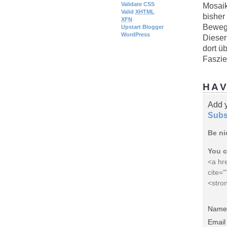
Validate CSS
Mosaik
Valid
XHTML
bisher
XFN
Bewegu
Upstart Blogger
WordPress
Dieser
dort ü
Faszie
HAV
Add 
Subs
Be ni
You c
<a hre
cite=
<stro
Name 
Email